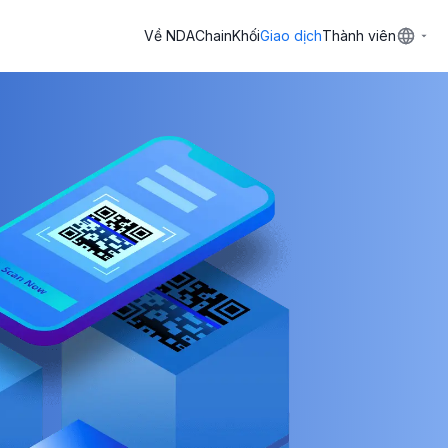
Về NDAChain
Khối
Giao dịch
Thành viên
Ctrl
K